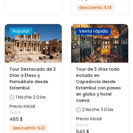
descuento %14
Popular
Venta rápida
Tour Destacado de 2
Tour de 3 días todo
Días a Éfeso y
incluido en
Pamukkale desde
Capadocia desde
Estambul
Estambul con paseo
en globo y hotel
1 Noche 2 Días
cueva
Precio inicial
2 Noche 3 Días
550 $
485 $
Precio inicial
645 $
descuento %12
545 $