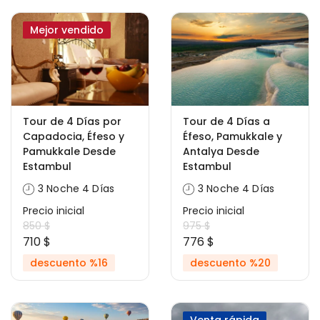
Mejor vendido
Tour de 4 Días por
Tour de 4 Días a
Capadocia, Éfeso y
Éfeso, Pamukkale y
Pamukkale Desde
Antalya Desde
Estambul
Estambul
3 Noche 4 Días
3 Noche 4 Días
Precio inicial
Precio inicial
850 $
975 $
710 $
776 $
descuento %16
descuento %20