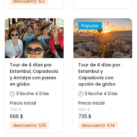
descuento %3
Popular
Tour de 4 días por
Tour de 4 días por
Estambul, Capadocia
Estambul y
y Antalya con paseo
Capadocia con
en globo
opción de globo
3 Noche 4 Días
3 Noche 4 Días
Precio inicial
Precio inicial
785 $
850 $
668 $
735 $
descuento %15
descuento %14