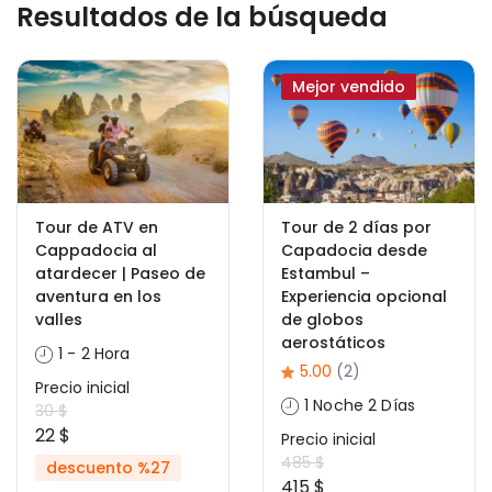
Resultados de la búsqueda
Mejor vendido
Tour de ATV en
Tour de 2 días por
Cappadocia al
Capadocia desde
atardecer | Paseo de
Estambul –
aventura en los
Experiencia opcional
valles
de globos
aerostáticos
1 - 2 Hora
5.00
(2)
Precio inicial
1 Noche 2 Días
30 $
22 $
Precio inicial
485 $
descuento %27
415 $