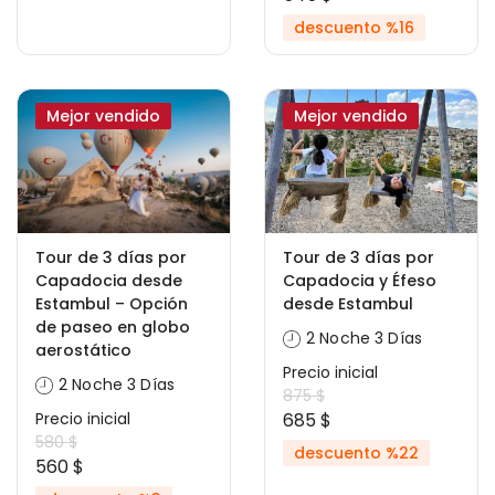
descuento %16
Mejor vendido
Mejor vendido
Tour de 3 días por
Tour de 3 días por
Capadocia desde
Capadocia y Éfeso
Estambul – Opción
desde Estambul
de paseo en globo
2 Noche 3 Días
aerostático
Precio inicial
2 Noche 3 Días
875 $
Precio inicial
685 $
580 $
descuento %22
560 $