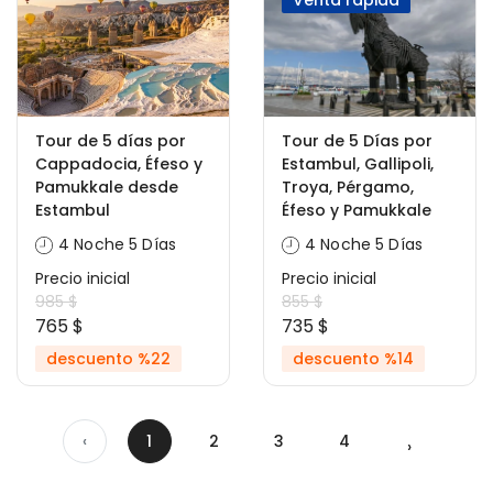
Venta rápida
Tour de 5 días por
Tour de 5 Días por
Cappadocia, Éfeso y
Estambul, Gallipoli,
Pamukkale desde
Troya, Pérgamo,
Estambul
Éfeso y Pamukkale
4 Noche 5 Días
4 Noche 5 Días
Precio inicial
Precio inicial
985 $
855 $
765 $
735 $
descuento %22
descuento %14
‹
1
2
3
4
›