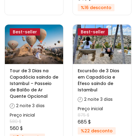
%16 desconto
Best-seller
Best-seller
Tour de 3 Dias na
Excursão de 3 Dias
Capadócia saindo de
em Capadócia e
Istambul – Passeio
Éfeso saindo de
de Balão de Ar
Istambul
Quente Opcional
2 noite 3 dias
2 noite 3 dias
Preço inicial
Preço inicial
875 $
580 $
685 $
560 $
%22 desconto