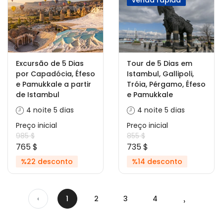
venda rápida
Excursão de 5 Dias
Tour de 5 Dias em
por Capadócia, Éfeso
Istambul, Gallipoli,
e Pamukkale a partir
Tróia, Pérgamo, Éfeso
de Istambul
e Pamukkale
4 noite 5 dias
4 noite 5 dias
Preço inicial
Preço inicial
985 $
855 $
765 $
735 $
%22 desconto
%14 desconto
‹
1
2
3
4
›