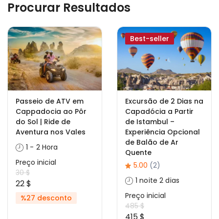
Procurar Resultados
Best-seller
Passeio de ATV em
Excursão de 2 Dias na
Cappadocia ao Pôr
Capadócia a Partir
do Sol | Ride de
de Istambul –
Aventura nos Vales
Experiência Opcional
de Balão de Ar
1 - 2 Hora
Quente
Preço inicial
5.00
(2)
30 $
1 noite 2 dias
22 $
Preço inicial
%27 desconto
485 $
415 $