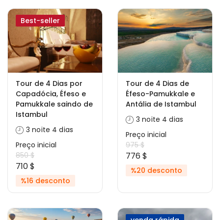
Best-seller
Tour de 4 Dias por
Tour de 4 Dias de
Capadócia, Éfeso e
Éfeso-Pamukkale e
Pamukkale saindo de
Antália de Istambul
Istambul
3 noite 4 dias
3 noite 4 dias
Preço inicial
Preço inicial
975 $
850 $
776 $
710 $
%20 desconto
%16 desconto