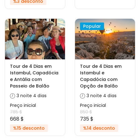
%3 desconto
Popular
Tour de 4 Dias em
Tour de 4 Dias em
Istambul, Capadócia
Istambul e
e Antália com
Capadócia com
Passeio de Balão
Opção de Balão
3 noite 4 dias
3 noite 4 dias
Preço inicial
Preço inicial
785 $
850 $
668 $
735 $
%15 desconto
%14 desconto