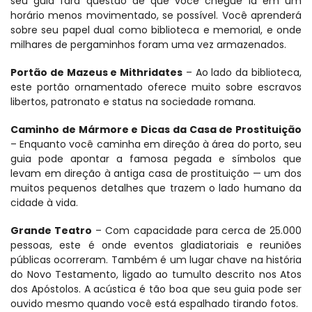
seu guia fará questão de que você chegue lá em um 
horário menos movimentado, se possível. Você aprenderá 
sobre seu papel dual como biblioteca e memorial, e onde 
milhares de pergaminhos foram uma vez armazenados.
Portão de Mazeus e Mithridates
 – Ao lado da biblioteca, 
este portão ornamentado oferece muito sobre escravos 
libertos, patronato e status na sociedade romana.
Caminho de Mármore e Dicas da Casa de Prostituição
– Enquanto você caminha em direção à área do porto, seu 
guia pode apontar a famosa pegada e símbolos que 
levam em direção à antiga casa de prostituição — um dos 
muitos pequenos detalhes que trazem o lado humano da 
cidade à vida.
Grande Teatro
 – Com capacidade para cerca de 25.000 
pessoas, este é onde eventos gladiatoriais e reuniões 
públicas ocorreram. Também é um lugar chave na história 
do Novo Testamento, ligado ao tumulto descrito nos Atos 
dos Apóstolos. A acústica é tão boa que seu guia pode ser 
ouvido mesmo quando você está espalhado tirando fotos.