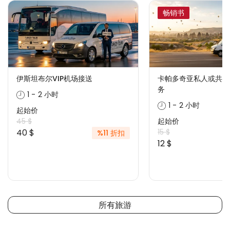
畅销书
伊斯坦布尔VIP机场接送
卡帕多奇亚私人或共享
务
1 - 2 小时
1 - 2 小时
起始价
45 $
起始价
40 $
15 $
%11 折扣
12 $
所有旅游