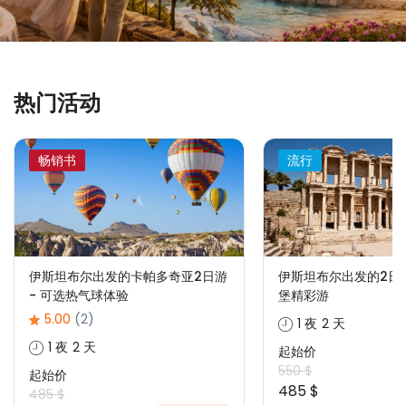
热门活动
畅销书
流行
伊斯坦布尔出发的卡帕多奇亚2日游
伊斯坦布尔出发的2日
- 可选热气球体验
堡精彩游
5.00
(2)
1 夜 2 天
1 夜 2 天
起始价
550 $
起始价
485 $
485 $