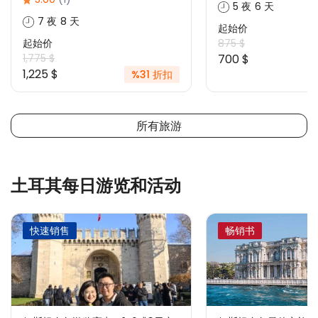
5 夜 6 天
7 夜 8 天
起始价
起始价
875 $
1,775 $
700 $
1,225 $
%31 折扣
所有旅游
土耳其每日游览和活动
快速销售
畅销书