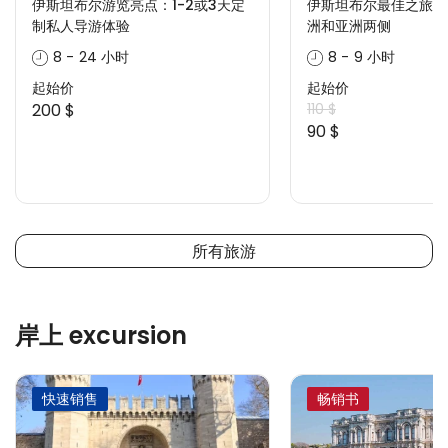
伊斯坦布尔游览亮点：1-2或3天定
伊斯坦布尔最佳之旅 –
制私人导游体验
洲和亚洲两侧
8 - 24 小时
8 - 9 小时
起始价
起始价
200 $
110 $
90 $
所有旅游
岸上 excursion
快速销售
畅销书