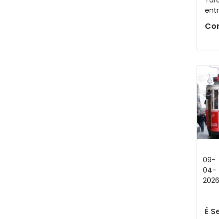
Tur
entr
Con
09-
04-
202
É S