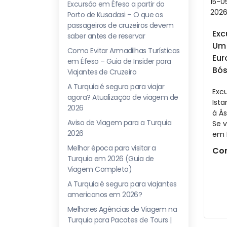
15-0
Excursão em Éfeso a partir do
202
Porto de Kusadasi – O que os
passageiros de cruzeiros devem
Exc
saber antes de reservar
Um 
Como Evitar Armadilhas Turísticas
Eur
em Éfeso – Guia de Insider para
Bós
Viajantes de Cruzeiro
A Turquia é segura para viajar
Exc
agora? Atualização de viagem de
Ist
2026
à Á
Aviso de Viagem para a Turquia
Se 
2026
em I
Melhor época para visitar a
Con
Turquia em 2026 (Guia de
Viagem Completo)
A Turquia é segura para viajantes
americanos em 2026?
Melhores Agências de Viagem na
Turquia para Pacotes de Tours |