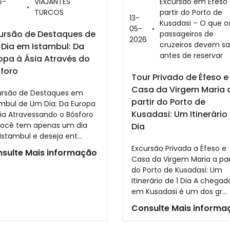
5-
VIAJANTES
Excursão em Éfeso
6
TURCOS
partir do Porto de
13-
Kusadasi – O que o
05-
ursão de Destaques de
passageiros de
2026
cruzeiros devem s
Dia em Istambul: Da
antes de reservar
opa à Ásia Através do
foro
Tour Privado de Éfeso e
Casa da Virgem Maria 
ursão de Destaques em
partir do Porto de
ambul de Um Dia: Da Europa
Kusadasi: Um Itinerário 
sia Atravessando o Bósforo
você tem apenas um dia
Dia
stambul e deseja ent...
Excursão Privada a Éfeso e
sulte Mais informação
Casa da Virgem Maria a par
do Porto de Kusadasi: Um
Itinerário de 1 Dia A chegad
em Kusadasi é um dos gr...
Consulte Mais informa