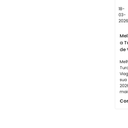
18-
03-
202
Mel
a T
de 
Melh
Tur
Via
sua
202
mai
Con