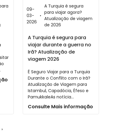
para
A Turquia é segura
09-
para viajar agora?
03-
Atualização de viagem
2026
a
de 2026
A Turquia é segura para
viajar durante a guerra no
a
Irã? Atualização de
sitar
viagem 2026
ão
.
É Seguro Viajar para a Turquia
Durante o Conflito com o Irã?
ção
Atualização de Viagem para
Istambul, Capadócia, Éfeso e
PamukkaleAs notícia...
Consulte Mais informação
›