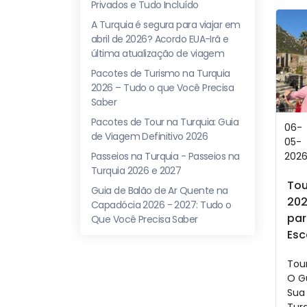
Privados e Tudo Incluído
A Turquia é segura para viajar em
abril de 2026? Acordo EUA-Irã e
última atualização de viagem
Pacotes de Turismo na Turquia
2026 – Tudo o que Você Precisa
Saber
Pacotes de Tour na Turquia: Guia
06-
de Viagem Definitivo 2026
05-
Passeios na Turquia - Passeios na
202
Turquia 2026 e 2027
Tou
Guia de Balão de Ar Quente na
202
Capadócia 2026 - 2027: Tudo o
par
Que Você Precisa Saber
Esc
Tour
O Gu
Sua