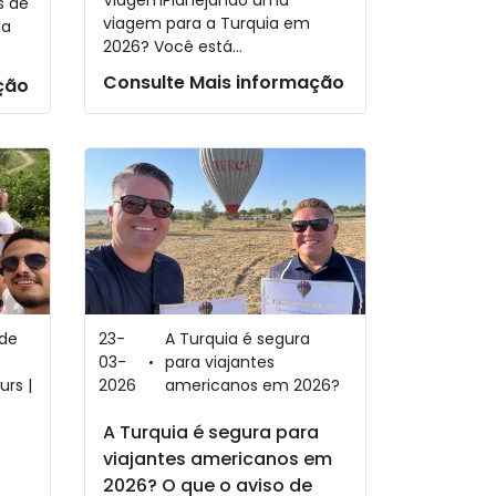
ViagemPlanejando uma
as de
viagem para a Turquia em
ma
2026? Você está...
Consulte Mais informação
ção
 de
23-
A Turquia é segura
03-
para viajantes
urs |
2026
americanos em 2026?
A Turquia é segura para
viajantes americanos em
2026? O que o aviso de