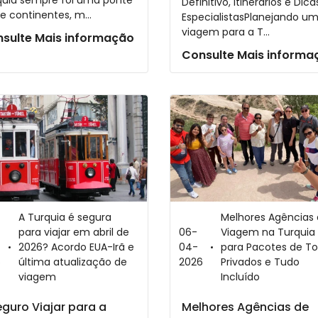
quia sempre foi uma ponte
Definitivo, Itinerários e Dic
e continentes, m...
EspecialistasPlanejando u
viagem para a T...
sulte Mais informação
Consulte Mais informa
A Turquia é segura
Melhores Agências
para viajar em abril de
06-
Viagem na Turquia
2026? Acordo EUA-Irã e
04-
para Pacotes de To
6
última atualização de
2026
Privados e Tudo
viagem
Incluído
eguro Viajar para a
Melhores Agências de