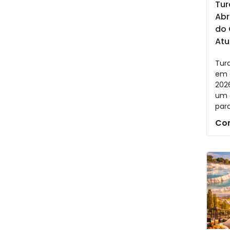
Tur
Abr
do 
Atu
Turq
em a
2026
um 
para
Con